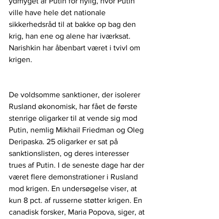
ydmyget af Putin for nylig, hvor Putin 
ville have hele det nationale 
sikkerhedsråd til at bakke op bag den 
krig, han ene og alene har iværksat. 
Narishkin har åbenbart været i tvivl om 
krigen.
De voldsomme sanktioner, der isolerer 
Rusland økonomisk, har fået de første 
stenrige oligarker til at vende sig mod 
Putin, nemlig Mikhail Friedman og Oleg
Deripaska. 25 oligarker er sat på 
sanktionslisten, og deres interesser 
trues af Putin. I de seneste dage har der 
været flere demonstrationer i Rusland 
mod krigen. En undersøgelse viser, at 
kun 8 pct. af russerne støtter krigen. En 
canadisk forsker, Maria Popova, siger, at 