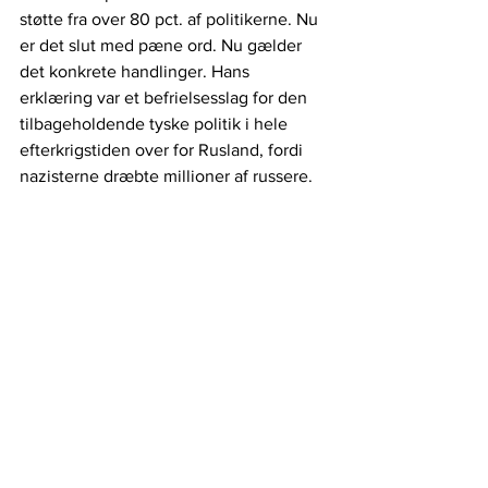
støtte fra over 80 pct. af politikerne. Nu 
er det slut med pæne ord. Nu gælder 
det konkrete handlinger. Hans 
erklæring var et befrielsesslag for den 
tilbageholdende tyske politik i hele 
efterkrigstiden over for Rusland, fordi 
nazisterne dræbte millioner af russere. 
Ukrainerne har vist et problem i Vestens 
sikkerhedspolitik. Der er ikke en 
tilstrækkelig afskrækkelse og ikke en 
solid og accepteret magtbalance 
mellem Vesten og Rusland. Robert 
Gates har altid ment, at Rusland har haft 
en legal og velbegrundet bekymring 
over NATOs ønskede udvidelse til 
Ukraine og Georgien, men Putin har 