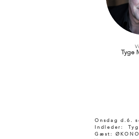
V
Tyge 
UPCOM
Onsdag d.6. s
Indleder: Ty
Gæst: ØKON