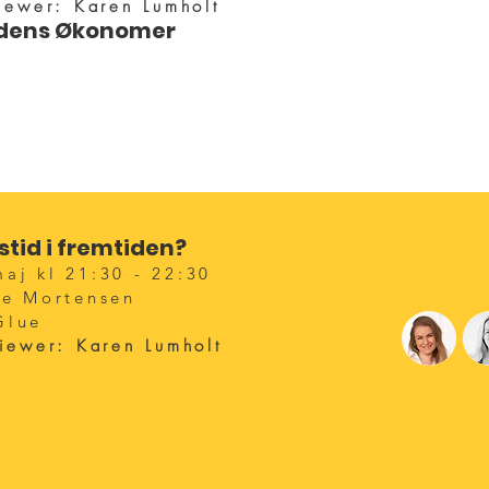
iewer: Karen Lumholt
idens Økonomer
ous
TALKS
stid i fremtiden
?
aj kl 21:30 - 22:30
ge Mortensen
Glue
viewer: Karen Lumholt