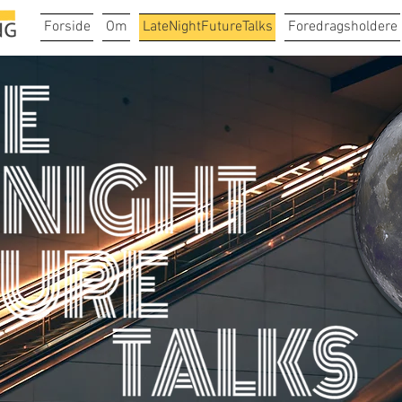
Forside
Om
LateNightFutureTalks
Foredragsholdere