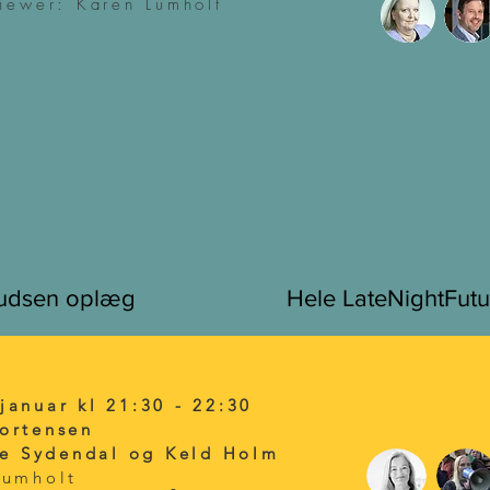
viewer: Karen Lumholt
viewer: Karen Lumholt
nudsen oplæg
nudsen oplæg
Hele LateNightFutu
Hele LateNightFutu
januar kl 21:30 - 22:30
ortensen
ise Sydendal og Keld Holm
 Lumholt