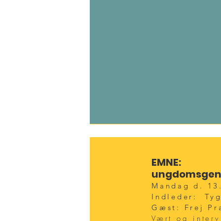
Frej Pr
EMNE: Vi
EMNE: Vi
ungdomsgen
ungdomsgen
Mandag d. 13.
Mandag d. 13.
Indleder: Ty
Indleder: Ty
Gæst: Frej P
Gæst: Frej P
Vært og inter
Vært og inter