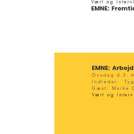
Vært og interv
EMNE: Fremt
previ
EMNE:
Arbejd
Onsdag d.3. m
Indleder: Ty
Gæst
: Maike 
Vært og inter