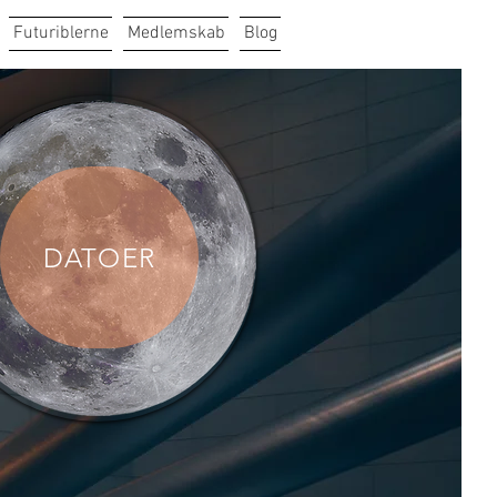
Futuriblerne
Medlemskab
Blog
DATOER