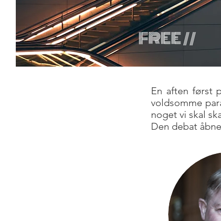
FREE //
En aften først 
voldsomme para
noget vi skal sk
Den debat åbner 