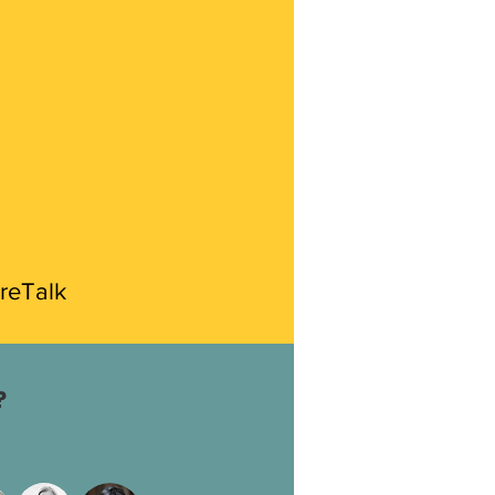
reTalk
reTalk
?
?