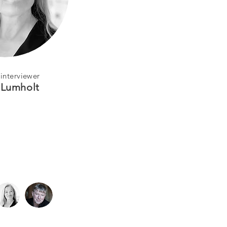
interviewer
 Lumholt
K