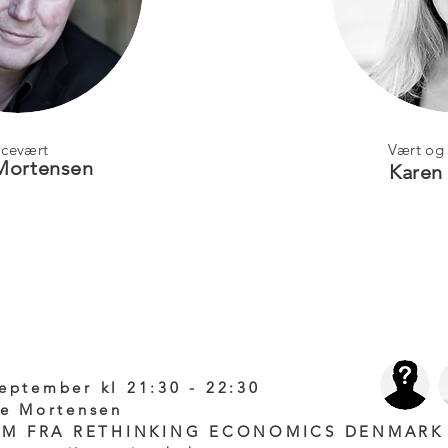
icevært
Vært og 
Mortensen
Karen
ING TALKS
eptember kl 21:30 - 22:30
ge Mortensen
OM FRA RETHINKING ECONOMICS DENMAR