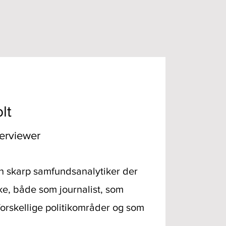
lt
terviewer
n skarp samfundsanalytiker der
rke, både som journalist, som
forskellige politikområder og som