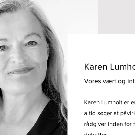
Karen Lumho
Vores vært og in
Karen Lumholt er e
altid søger at påvi
rådgiver inden for 
debattør.