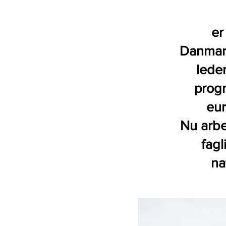
er
Danmark
lede
prog
eur
Nu arbe
fagl
na