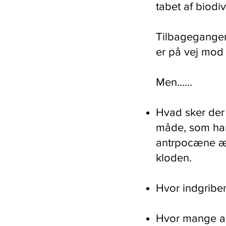
tabet af biodiv
Tilbagegangen 
er på vej mod
Men......
Hvad sker der 
måde, som har 
antrpocæne ær
kloden.
Hvor indgriben
Hvor mange ar