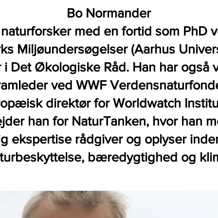
Bo Normander
 naturforsker med en fortid som PhD 
s Miljøundersøgelser (Aarhus Univers
r i Det Økologiske Råd. Han har også 
ramleder ved WWF Verdensnaturfond
opæisk direktør for Worldwatch Instit
jder han for NaturTanken, hvor han 
ig ekspertise rådgiver og oplyser inde
turbeskyttelse, bæredygtighed og kli