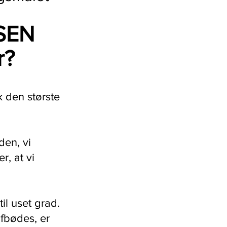
ISEN
r?
 den største
den, vi
, at vi
il uset grad.
afbødes, er