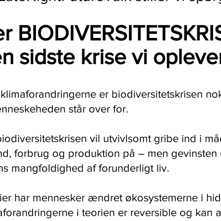
ver BIODIVERSITETSKR
n sidste krise vi opleve
imaforandringerne er biodiversitetskrisen nok
enneskeheden står over for.
odiversitetskrisen vil utvivlsomt gribe ind i må
, forbrug og produktion på – men gevinsten er
s mangfoldighed af forunderligt liv.
ier har mennesker ændret økosystemerne i hidt
orandringerne i teorien er reversible og kan 