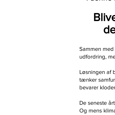
Bli
de
Sammen med kl
udfordring, m
Løsningen af bi
tænker samfund
bevarer kloden
De seneste årt
Og mens klimaf