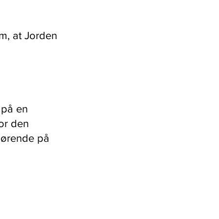
om, at Jorden
 på en
for den
gørende på