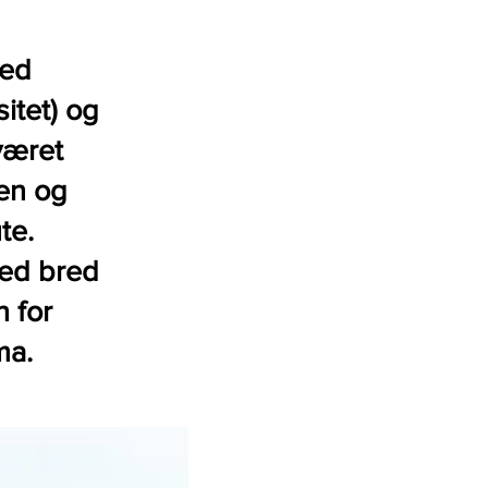
ved
itet) og
været
en og
ute.
med bred
n for
ma.