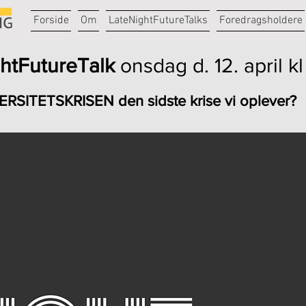
Forside
Om
LateNightFutureTalks
Foredragsholdere
htFutureTalk
ons
dag d. 12. april k
ERSITETSKRISEN den sidste krise vi oplever?