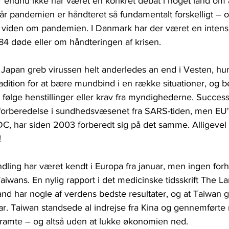
r endnu ikke har været en konkret debat i noget land om 
år pandemien er håndteret så fundamentalt forskelligt – 
 viden om pandemien. I Danmark har der været en intens
4 døde eller om håndteringen af krisen.
Japan greb virussen helt anderledes an end i Vesten, hurt
tradition for at bære mundbind i en række situationer, og 
at følge henstillinger eller krav fra myndighederne. Succes
forberedelse i sundhedsvæsenet fra SARS-tiden, men EU'
, har siden 2003 forberedt sig på det samme. Alligevel
 
ling har været kendt i Europa fra januar, men ingen forh
Taiwans. En nylig rapport i det medicinske tidsskrift The Lan
d har nogle af verdens bedste resultater, og at Taiwan gr
uar. Taiwan standsede al indrejse fra Kina og gennemførte 
ramte – og altså uden at lukke økonomien ned. 