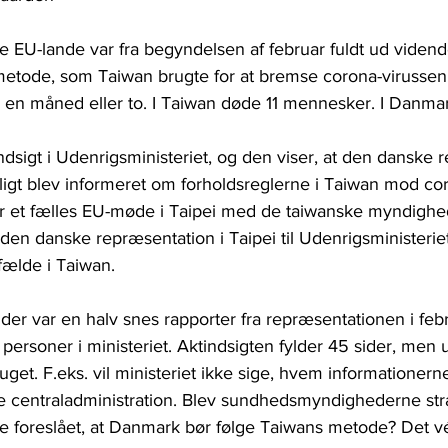
 EU-lande var fra begyndelsen af februar fuldt ud viden
 metode, som Taiwan brugte for at bremse corona-virussen,
 en måned eller to. I Taiwan døde 11 mennesker. I Danma
dsigt i Udenrigsministeriet, og den viser, at den danske 
ligt blev informeret om forholdsreglerne i Taiwan mod cor
ar et fælles EU-møde i Taipei med de taiwanske myndighed
den danske repræsentation i Taipei til Udenrigsministerie
fælde i Taiwan.
t der var en halv snes rapporter fra repræsentationen i feb
s personer i ministeriet. Aktindsigten fylder 45 sider, men 
uget. F.eks. vil ministeriet ikke sige, hvem informationerne
ske centraladministration. Blev sundhedsmyndighederne str
 foreslået, at Danmark bør følge Taiwans metode? Det véd