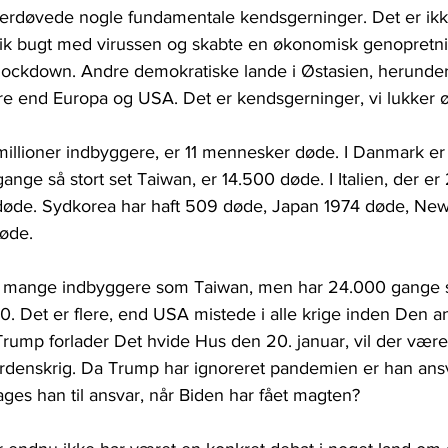
erdøvede nogle fundamentale kendsgerninger. Det er ikk
 fik bugt med virussen og skabte en økonomisk genopretni
lockdown. Andre demokratiske lande i Østasien, herunde
dre end Europa og USA. Det er kendsgerninger, vi lukker ø
millioner indbyggere, er 11 mennesker døde. I Danmark er 
gange så stort set Taiwan, er 14.500 døde. I Italien, der er
 døde. Sydkorea har haft 509 døde, Japan 1974 døde, Ne
øde. 
å mange indbyggere som Taiwan, men har 24.000 gange 
. Det er flere, end USA mistede i alle krige inden Den a
Trump forlader Det hvide Hus den 20. januar, vil der være
enskrig. Da Trump har ignoreret pandemien er han ansva
ges han til ansvar, når Biden har fået magten?