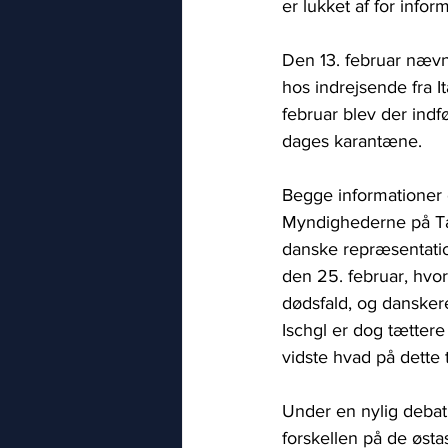
er lukket af for infor
Den 13. februar nævne
hos indrejsende fra I
februar blev der indfø
dages karantæne. 
Begge informationer o
Myndighederne på Tai
danske repræsentation
den 25. februar, hvo
dødsfald, og danskere 
Ischgl er dog tætter
vidste hvad på dette 
Under en nylig debat 
forskellen på de østa