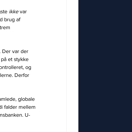
ste 
ikke
 var 
d brug af 
trem 
. Der var der 
 på et stykke 
ntrolleret, og 
lerne. Derfor 
amlede, globale 
i falder mellem 
ensbanken. U-