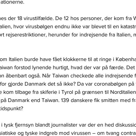
mationerne.
s der 18 virustilfælde. De 12 hos personer, der kom fra W
talien, hvor virusbølgen endnu ikke var blevet til en katast
rt rejserestriktioner, herunder for indrejsende fra Italien
m Italien burde have fået klokkerne til at ringe i Københa
wan forstod lynende hurtigt, hvad der var på færde. Det 
 åbenbart også. Når Taiwan checkede alle indrejsende fra
rfor gjorde Danmark det så ikke? Da var coronabølgen på
kom tilbage fra skiferie i Tyrol på grænsen til Norditalien.
e på Danmark end Taiwan. 139 danskere fik smitten med fr
tidspunkt?
i tysk fjernsyn blandt journalister var der en hed diskuss
siatiske og tyske indgreb mod virussen – om tvang contra f