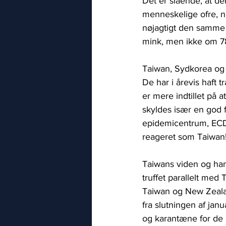
Det er slående, at de
menneskelige ofre, n
nøjagtigt den samme
mink, men ikke om 78
Taiwan, Sydkorea og 
De har i årevis haft 
er mere indtillet på 
skyldes især en god 
epidemicentrum, ECDC
reageret som Taiwan!
Taiwans viden og hand
truffet parallelt med 
Taiwan og New Zealan
fra slutningen af jan
og karantæne for de 