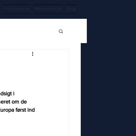
Futuriblerne
Medlemskab
Blog
sigt i 
rmeret om de 
ropa først ind 