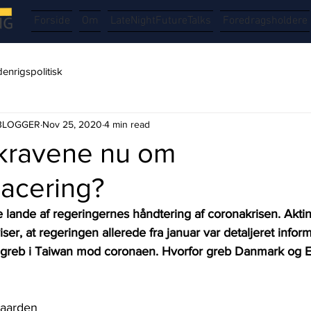
Forside
Om
LateNightFutureTalks
Foredragsholdere
enrigspolitisk
g BLOGGER
Nov 25, 2020
4 min read
kravene nu om
lacering?
re lande af regeringernes håndtering af coronakrisen. Aktind
iser, at regeringen allerede fra januar var detaljeret info
dgreb i Taiwan mod coronaen. Hvorfor greb Danmark og Eu
Gaarden