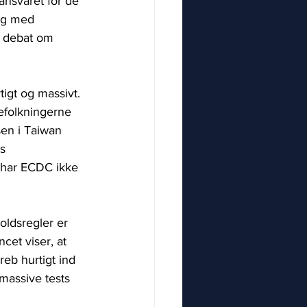
ansvaret for de 
og med 
 debat om 
igt og massivt. 
befolkningerne 
sen i Taiwan 
s 
 har ECDC ikke 
oldsregler er 
cet viser, at 
eb hurtigt ind 
massive tests 