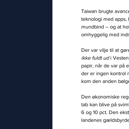
Taiwan brugte avancer
teknologi med apps, 
mundbind – og at hol
omhyggelig med indre
Der var vilje til at 
ikke fuldt ud
 i Vesten
papir, når de var på 
der er ingen kontrol 
kom den anden bølge.
Den økonomiske regni
tab kan blive på svi
6 og 10 pct. Den eks
landenes gældsbyrde v