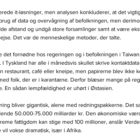
ede it-løsninger, men analysen konkluderer, at det vigtig
brug af data og overvågning af befolkningen, men derimo
de afstand og undgå store forsamlinger samt at være eks
jse. Det var de menneskelige metoder, der talte.
gøre det fornødne hos regeringen og i befolkningen i Taiwan
. I Tyskland har alle i månedsvis skullet skrive kontaktdata
en restaurant, café eller kneipe, men papirerne blev ikke ko
med folk, der er i karantæne. Derfor blæser mange på reg
 En sådan lempfældighed er uhørt i Østasien.
ng bliver gigantisk, alene med redningspakkerne. Det s
mlende 50.000-75.000 milliarder kr. Den økonomiske værd
treme fattigdom kan stige med 100 millioner, anslår Verd
il vokse dramatisk, især i Afrika.