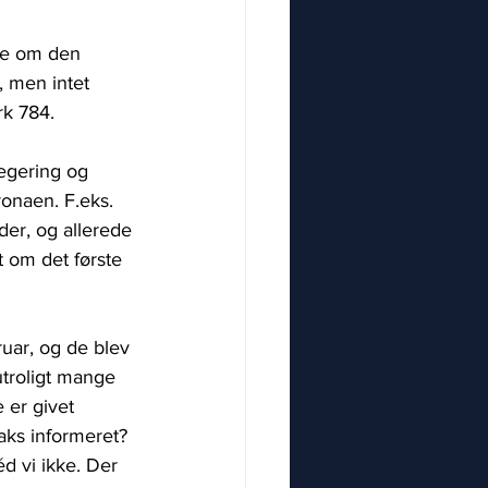
de om den 
 men intet 
rk 784.
regering og 
onaen. F.eks. 
er, og allerede 
t om det første 
ruar, og de blev 
utroligt mange 
 er givet 
aks informeret? 
 vi ikke. Der 