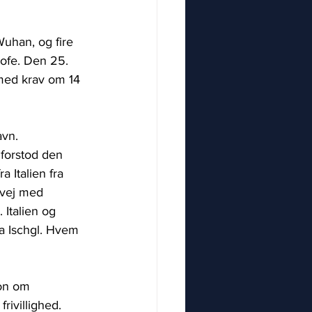
uhan, og fire 
rofe. Den 25. 
, med krav om 14 
vn. 
forstod den 
 Italien fra 
 vej med 
 Italien og 
a Ischgl. Hvem 
ion om 
rivillighed. 