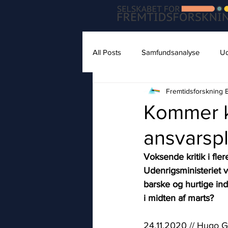
All Posts
Samfundsanalyse
Ud
Fremtidsforsknin
Kommer 
ansvarsp
Voksende kritik i fle
Udenrigsministeriet v
barske og hurtige in
i midten af marts?
24.11.2020 // Hugo 