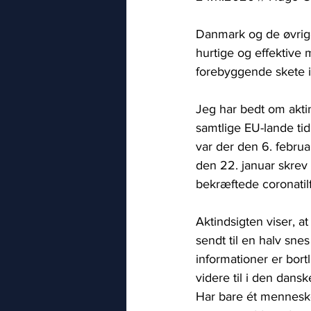
Danmark og de øvrige
hurtige og effektive
forebyggende skete i
Jeg har bedt om aktin
samtlige EU-lande tid
var der den 6. febru
den 22. januar skrev 
bekræftede coronatil
Aktindsigten viser, a
sendt til en halv sne
informationer er bortl
videre til i den dan
Har bare ét menneske