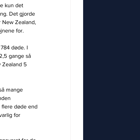
e kun det 
ng. Det gjorde 
r New Zealand, 
jnene for.
784 døde. I 
 2,5 gange så 
w Zealand 5 
så mange 
nden 
 flere døde end 
rlig for 