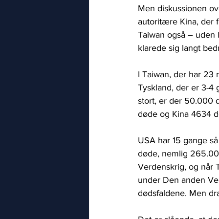
Men diskussionen ov
autoritære Kina, der
Taiwan også – uden 
klarede sig langt be
I Taiwan, der har 23 
Tyskland, der er 3-4 
stort, er der 50.000
døde og Kina 4634 d
USA har 15 gange s
døde, nemlig 265.000
Verdenskrig, og når 
under Den anden Verd
dødsfaldene. Men dra