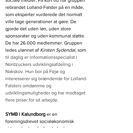
sociale medier. På kort tid har gruppen 
rebrandet Lolland-Falster på en måde, 
som eksperter vurderede det normalt 
ville tage generationer at gøre. De 
gjorde det uden løn, uden store 
sponsorater og uden kommunal støtte. 
De har 26.000 medlemmer. Gruppen 
ledes ulønnet af 
Kirsten Sydendal
, som 
til daglig er informationsspecialist i 
Nordzuckers udviklingsafdeling i 
Nakskov. Hun bor på Fejø og 
interesserer sig brændende for Lolland-
Falsters omdømme og 
udviklingsmuligheder og har modtaget 
flere priser for sit arbejde. 
SYMB i Kalundborg
 er en 
foreningsdrevet socialøkonomisk 
virksomhed og fællesskab, der 