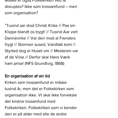
Måske er også Folkekirken ved at 
disruptes? Ikke som trossamfund – men 
som organisation?
”Tusind aar stod Christi Kirke // Paa sin 
Klippe blandt os trygt! // Tusind Aar vort 
Dannevirke // Var den mod al Fienders 
frygt // Stormen sused, Vandløb kom // 
Styrted dog ei Huset om // Mesteren var 
af de Viise // Derfor skal Hans Værk 
ham prise! (NFS Grundtvig, 1868)
En organisation af sin tid
Kirken som trossamfund er måske 
tusind år, men det er Folkekirken som 
organisation ikke. Vi skal ikke forveksle 
det kristne trosamfund med 
Folkekirken. Folkekirken som vi kender 
den er på alder med alle de andre 